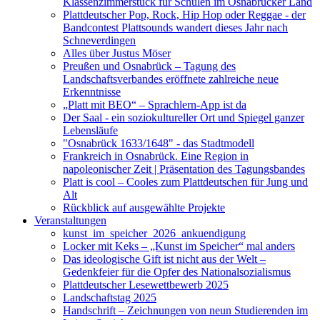
Klassenzimmerstück für Schulen im Osnabrücker Land
Plattdeutscher Pop, Rock, Hip Hop oder Reggae - der
Bandcontest Plattsounds wandert dieses Jahr nach
Schneverdingen
Alles über Justus Möser
Preußen und Osnabrück – Tagung des
Landschaftsverbandes eröffnete zahlreiche neue
Erkenntnisse
„Platt mit BEO“ – Sprachlern-App ist da
Der Saal - ein soziokultureller Ort und Spiegel ganzer
Lebensläufe
"Osnabrück 1633/1648" - das Stadtmodell
Frankreich in Osnabrück. Eine Region in
napoleonischer Zeit | Präsentation des Tagungsbandes
Platt is cool – Cooles zum Plattdeutschen für Jung und
Alt
Rückblick auf ausgewählte Projekte
Veranstaltungen
kunst_im_speicher_2026_ankuendigung
Locker mit Keks – „Kunst im Speicher“ mal anders
Das ideologische Gift ist nicht aus der Welt –
Gedenkfeier für die Opfer des Nationalsozialismus
Plattdeutscher Lesewettbewerb 2025
Landschaftstag 2025
Handschrift – Zeichnungen von neun Studierenden im