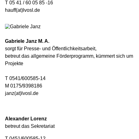
T 05 41 / 60 05 85 -16
hauff(at)lvosl.de
Gabriele Janz M. A.
sorgt für Presse- und Öffentlichkeitsarbeit,
betreut das allgemeine Förderprogramm, kümmert sich um
Projekte
T 0541/600585-14
M 0175/9398186
janz(at)lvosl.de
Alexander Lorenz
betreut das Sekretariat
T 0451/600585-12