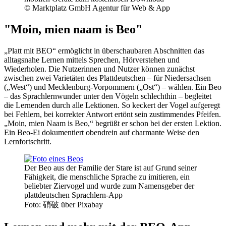
© Marktplatz GmbH Agentur für Web & App
"Moin, mien naam is Beo"
„Platt mit BEO“ ermöglicht in überschaubaren Abschnitten das
alltagsnahe Lernen mittels Sprechen, Hörverstehen und
Wiederholen. Die Nutzerinnen und Nutzer können zunächst
zwischen zwei Varietäten des Plattdeutschen – für Niedersachsen
(„West“) und Mecklenburg-Vorpommern („Ost“) – wählen. Ein Beo
– das Sprachlernwunder unter den Vögeln schlechthin – begleitet
die Lernenden durch alle Lektionen. So keckert der Vogel aufgeregt
bei Fehlern, bei korrekter Antwort ertönt sein zustimmendes Pfeifen.
„Moin, mien Naam is Beo,“ begrüßt er schon bei der ersten Lektion.
Ein Beo-Ei dokumentiert obendrein auf charmante Weise den
Lernfortschritt.
Der Beo aus der Familie der Stare ist auf Grund seiner
Fähigkeit, die menschliche Sprache zu imitieren, ein
beliebter Ziervogel und wurde zum Namensgeber der
plattdeutschen Sprachlern-App
Foto: 硝破 über Pixabay