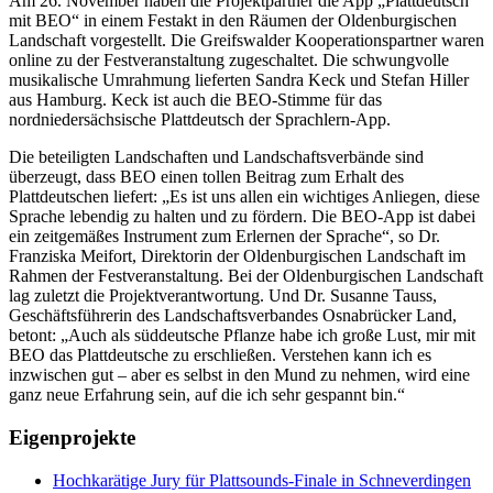
Am 26. November haben die Projektpartner die App „Plattdeutsch
mit BEO“ in einem Festakt in den Räumen der Oldenburgischen
Landschaft vorgestellt. Die Greifswalder Kooperationspartner waren
online zu der Festveranstaltung zugeschaltet. Die schwungvolle
musikalische Umrahmung lieferten Sandra Keck und Stefan Hiller
aus Hamburg. Keck ist auch die BEO-Stimme für das
nordniedersächsische Plattdeutsch der Sprachlern-App.
Die beteiligten Landschaften und Landschaftsverbände sind
überzeugt, dass BEO einen tollen Beitrag zum Erhalt des
Plattdeutschen liefert: „Es ist uns allen ein wichtiges Anliegen, diese
Sprache lebendig zu halten und zu fördern. Die BEO-App ist dabei
ein zeitgemäßes Instrument zum Erlernen der Sprache“, so Dr.
Franziska Meifort, Direktorin der Oldenburgischen Landschaft im
Rahmen der Festveranstaltung. Bei der Oldenburgischen Landschaft
lag zuletzt die Projektverantwortung. Und Dr. Susanne Tauss,
Geschäftsführerin des Landschaftsverbandes Osnabrücker Land,
betont: „Auch als süddeutsche Pflanze habe ich große Lust, mir mit
BEO das Plattdeutsche zu erschließen. Verstehen kann ich es
inzwischen gut – aber es selbst in den Mund zu nehmen, wird eine
ganz neue Erfahrung sein, auf die ich sehr gespannt bin.“
Eigenprojekte
Hochkarätige Jury für Plattsounds-Finale in Schneverdingen