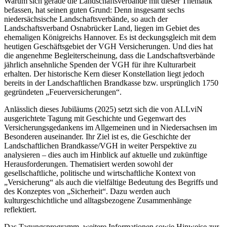
Warum sich gerade die Landschaftsverbände mit dieser Thematik
befassen, hat seinen guten Grund: Denn insgesamt sechs
niedersächsische Landschaftsverbände, so auch der
Landschaftsverband Osnabrücker Land, liegen im Gebiet des
ehemaligen Königreichs Hannover. Es ist deckungsgleich mit dem
heutigen Geschäftsgebiet der VGH Versicherungen. Und dies hat
die angenehme Begleiterscheinung, dass die Landschaftsverbände
jährlich ansehnliche Spenden der VGH für ihre Kulturarbeit
erhalten. Der historische Kern dieser Konstellation liegt jedoch
bereits in der Landschaftlichen Brandkasse bzw. ursprünglich 1750
gegründeten „Feuerversicherungen“.
Anlässlich dieses Jubiläums (2025) setzt sich die von ALLviN
ausgerichtete Tagung mit Geschichte und Gegenwart des
Versicherungsgedankens im Allgemeinen und in Niedersachsen im
Besonderen auseinander. Ihr Ziel ist es, die Geschichte der
Landschaftlichen Brandkasse/VGH in weiter Perspektive zu
analysieren – dies auch im Hinblick auf aktuelle und zukünftige
Herausforderungen. Thematisiert werden sowohl der
gesellschaftliche, politische und wirtschaftliche Kontext von
„Versicherung“ als auch die vielfältige Bedeutung des Begriffs und
des Konzeptes von „Sicherheit“. Dazu werden auch
kulturgeschichtliche und alltagsbezogene Zusammenhänge
reflektiert.
Das Tagungsprogramm, weitere Informationen sowie Hinweise zur